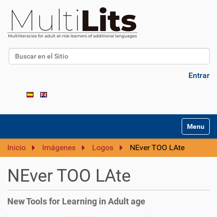
Buscar
Búsqueda Avanzada…
Entrar
N
Toggle na
a
v
Inicio
Imágenes
Logos
NEver TOO LAte
e
g
NEver TOO LAte
a
c
i
New Tools for Learning in Adult age
ó
n