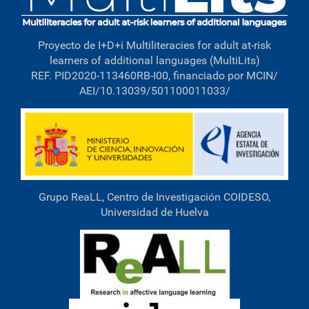
o
m
p
l
Proyecto de I+D+i Multiliteracies for adult at-risk
e
learners of additional languages (MultiLits)
t
REF. PID2020-113460RB-I00, financiado por MCIN/
o
…
AEI/10.13039/501100011033/
Grupo ReaLL, Centro de Investigación COIDESO,
Universidad de Huelva