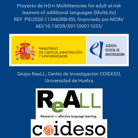
o
Proyecto de I+D+i Multiliteracies for adult at-risk
m
p
learners of additional languages (MultiLits)
l
REF. PID2020-113460RB-I00, financiado por MCIN/
e
AEI/10.13039/501100011033/
t
o
…
Grupo ReaLL, Centro de Investigación COIDESO,
Universidad de Huelva