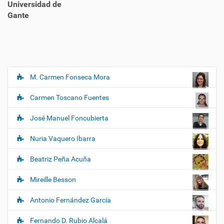
Universidad de
Gante
M. Carmen Fonseca Mora
N
a
Carmen Toscano Fuentes
v
e
José Manuel Foncubierta
g
Nuria Vaquero Ibarra
a
c
Beatriz Peña Acuña
i
ó
Mireille Besson
n
Antonio Fernández García
Fernando D. Rubio Alcalá