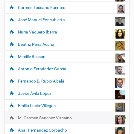
a
Carmen Toscano Fuentes
v
e
José Manuel Foncubierta
g
Nuria Vaquero Ibarra
a
c
Beatriz Peña Acuña
i
ó
Mireille Besson
n
Antonio Fernández García
Fernando D. Rubio Alcalá
Javier Ávila López
Emilio Lucio-Villegas
M. Carmen Sánchez Vizcaíno
Analí Fernández Corbacho