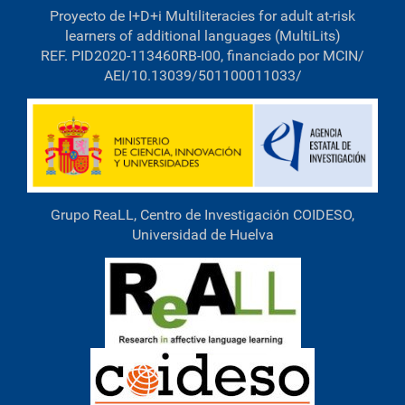
Proyecto de I+D+i Multiliteracies for adult at-risk
learners of additional languages (MultiLits)
REF. PID2020-113460RB-I00, financiado por MCIN/
AEI/10.13039/501100011033/
Grupo ReaLL, Centro de Investigación COIDESO,
Universidad de Huelva