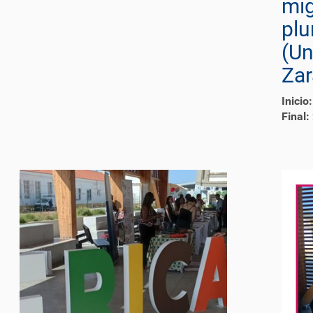
mig
plu
(Un
Zar
Inicio:
Final: