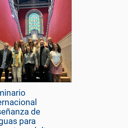
inario
ernacional
señanza de
guas para