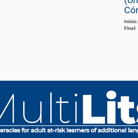
Có
Inicio:
Final: