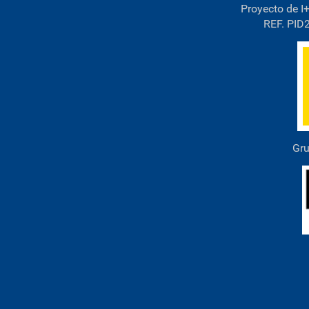
Proyecto de I+
REF. PID
Gru