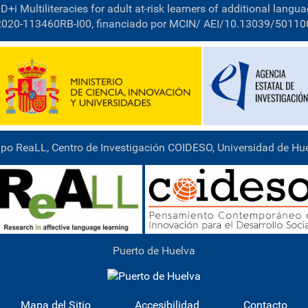
D+i Multiliteracies for adult at-risk learners of additional langua
2020-113460RB-I00, financiado por MCIN/ AEI/10.13039/5011
po ReaLL, Centro de Investigación COIDESO, Universidad de Hu
Puerto de Huelva
Mapa del Sitio
Accesibilidad
Contacto