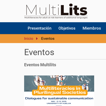
N
Presentación
Objetivos
Miembros
a
v
Inicio
Eventos
e
g
Eventos
a
c
i
Eventos Multilits
ó
n