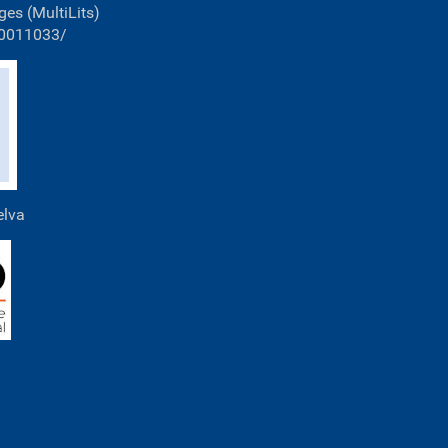
ges (MultiLits)
00011033/
elva