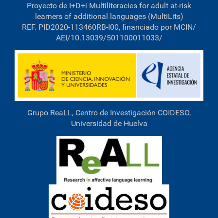
Proyecto de I+D+i Multiliteracies for adult at-risk
a
r
learners of additional languages (MultiLits)
a
REF. PID2020-113460RB-I00, financiado por MCIN/
v
AEI/10.13039/501100011033/
e
r
l
a
i
m
a
g
e
Grupo ReaLL, Centro de Investigación COIDESO,
n
a
Universidad de Huelva
t
a
m
a
ñ
o
c
o
m
p
l