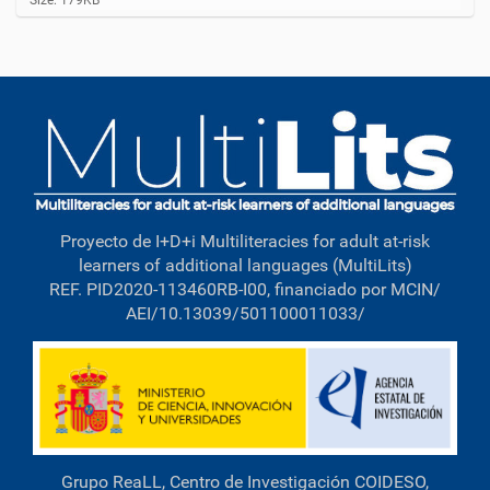
Size: 179KB
l
i
c
k
t
o
v
i
e
w
f
u
Proyecto de I+D+i Multiliteracies for adult at-risk
l
l
learners of additional languages (MultiLits)
-
REF. PID2020-113460RB-I00, financiado por MCIN/
s
AEI/10.13039/501100011033/
i
z
e
i
m
a
g
e
…
Grupo ReaLL, Centro de Investigación COIDESO,