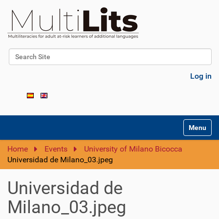
Search Site
Advanced Search…
Log in
N
Toggle na
a
v
Home
Events
University of Milano Bicocca
i
Universidad de Milano_03.jpeg
g
a
Universidad de
t
i
Milano_03.jpeg
o
n